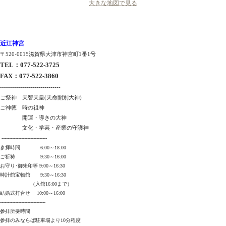
大きな地図で見る
近江神宮
〒520-0015滋賀県大津市神宮町1番1号
TEL
：
077-522-3725
FAX
：
077-522-3860
------------------------------
ご祭神 天智天皇(天命開別大神)
ご神徳 時の祖神
開運・導きの大神
文化・学芸・産業の守護神
------------------------------
参拝時間 6:00～18:00
ご祈祷 9:30～16:00
お守り･御朱印等 9:00～16:30
時計館宝物館 9:30～16:30
（入館16:00まで）
結婚式打合せ 10:00～16:00
------------------------------
参拝所要時間
参拝のみならば駐車場より10分程度