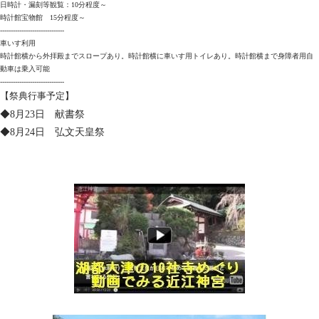
日時計・漏刻等観覧：10分程度～
時計館宝物館 15分程度～
------------------------------
車いす利用
時計館横から外拝殿までスロープあり。時計館横に車いす用トイレあり。時計館横まで身障者用自
動車は乗入可能
------------------------------
【祭典行事予定】
◆8月23日 献書祭
◆8月24日 弘文天皇祭