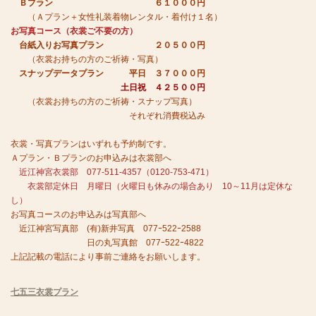
Ｂプラン ６１０００円
（Ａプラン＋女性礼装着物レンタル・着付け１名）
お写真コース（衣裳ご不要の方）
台紙入りお写真プラン ２０５００円
（衣裳お持ちの方のご祈祷・写真）
スナップデータプラン 平日 ３７０００円
土日祝 ４２５００円
（衣裳お持ちの方のご祈祷・スナップ写真）
それぞれ消費税込み
衣裳・写真プランはいずれも予約制です。
Ａプラン・Ｂプランのお申込みは衣裳部へ
近江神宮衣裳部 077-511-4357（0120-753-471）
衣裳部定休日 月曜日（火曜日も休みの場合あり 10～11月は定休な
し）
お写真コースのお申込みは写真部へ
近江神宮写真部 (有)新井写真 077ｰ522ｰ2588
日の丸写真館 077ｰ522ｰ4822
上記記載の電話により事前ご連絡をお願いします。
七五三衣裳プラン