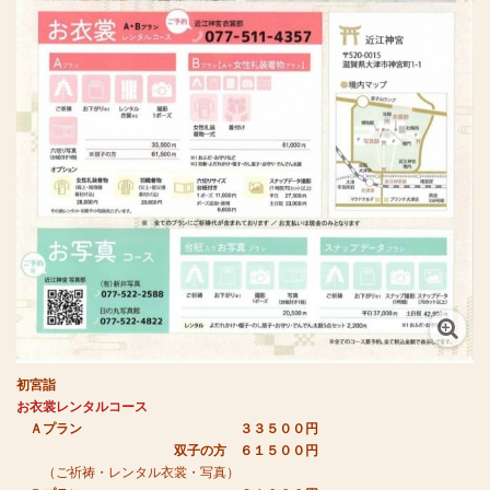
初宮詣
お衣裳レンタルコース
Ａプラン ３３５
００円
双子の方 ６１５００円
（ご祈祷・レンタル衣裳・写真）