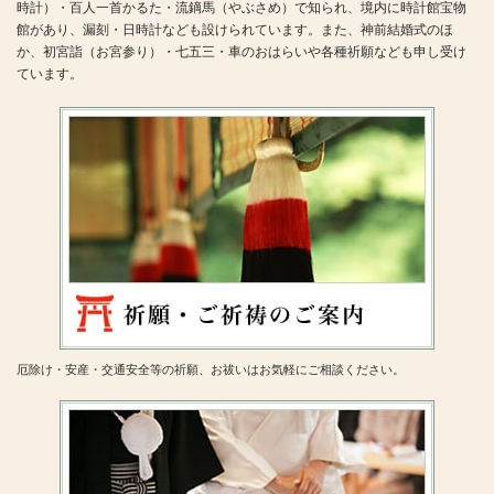
時計）・百人一首かるた・流鏑馬（やぶさめ）で知られ、境内に時計館宝物
館があり、漏刻・日時計なども設けられています。また、神前結婚式のほ
か、初宮詣（お宮参り）・七五三・車のおはらいや各種祈願なども申し受け
ています。
厄除け・安産・交通安全等の祈願、お祓いはお気軽にご相談ください。