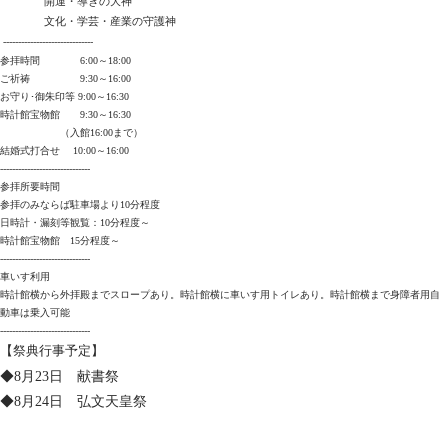
開運・導きの大神
文化・学芸・産業の守護神
------------------------------
参拝時間 6:00～18:00
ご祈祷 9:30～16:00
お守り･御朱印等 9:00～16:30
時計館宝物館 9:30～16:30
（入館16:00まで）
結婚式打合せ 10:00～16:00
------------------------------
参拝所要時間
参拝のみならば駐車場より10分程度
日時計・漏刻等観覧：10分程度～
時計館宝物館 15分程度～
------------------------------
車いす利用
時計館横から外拝殿までスロープあり。時計館横に車いす用トイレあり。時計館横まで身障者用自
動車は乗入可能
------------------------------
【祭典行事予定】
◆8月23日 献書祭
◆8月24日 弘文天皇祭