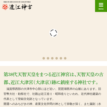
第38代天智天皇をまつる近江神宮は、天智天皇の古
都、近江大津宮（大津京）跡に鎮座する神社です。
滋賀県西部の大津市中心部にほど近い、琵琶湖西岸の山裾にあります。旧
官幣大社・勅祭社で、社殿は近江造り・昭和造りといわれ、近代神社建築の
代表として登録文化財となっています。
開運へのみちびきの神、産業文化学問の神として崇敬が深く、また漏刻（水